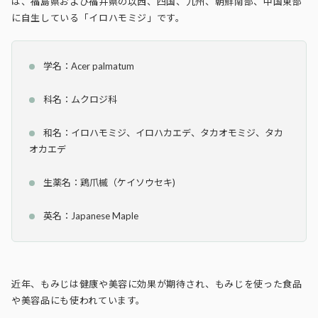
は、福島県および福井県の以西、四国、九州、朝鮮南部、中国東部
に自生している「イロハモミジ」です。
学名：Acer palmatum
科名：ムクロジ科
和名：イロハモミジ、イロハカエデ、タカオモミジ、タカ
オカエデ
生薬名：鶏爪槭（ケイソウセキ)
英名：Japanese Maple
近年、もみじは健康や美容に効果が期待され、もみじを使った食品
や美容品にも使われています。