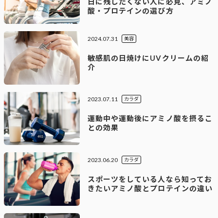
日に残したくない人に必見、アミノ
酸・プロテインの選び方
2024.07.31
美容
敏感肌の⽇焼けにUVクリームの紹
介
2023.07.11
カラダ
運動中や運動後にアミノ酸を摂るこ
との効果
2023.06.20
カラダ
スポーツをしている人なら知ってお
きたいアミノ酸とプロテインの違い