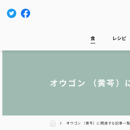
食
レシピ
オウゴン （黄芩）
オウゴン （黄芩）に関連する記事一