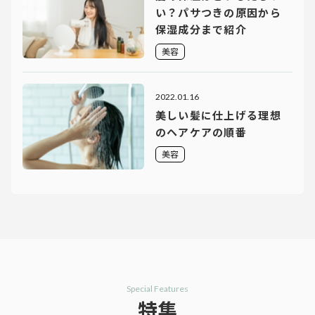
い？パサつきの原因から
保湿成分まで紹介
美容
2022.01.16
美しい髪に仕上げる理想
のヘアケアの順番
美容
Special Features
特集