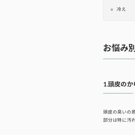
冷え
お悩み
1.頭皮の
頭皮の臭いの
部分は特に汚