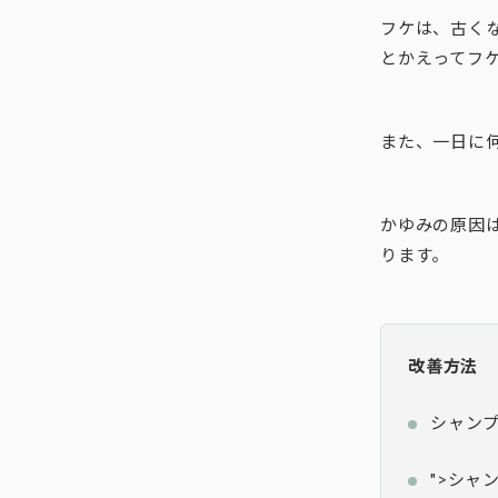
フケは、古く
とかえってフ
また、一日に
かゆみの原因
ります。
改善方法
シャン
">シャ