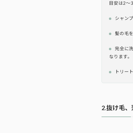
目安は2～
シャン
髪の毛
完全に
なります。
トリー
2.抜け毛