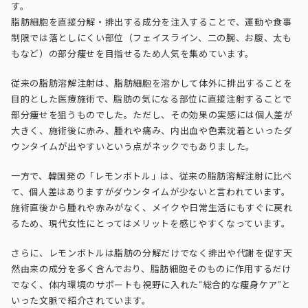
す。
脂肪細胞を直接分解・排出する成分を注入することで、運動や食事
制限では落としにくい部位（フェイスライン、二の腕、お腹、太も
もなど）の部分痩せを目指せるため人気を集めています。
従来の脂肪溶解注射は、脂肪細胞を溶かして体外に排出することを
目的とした医療施術で、脂肪の気になる部位に直接注射することで
部分痩せを狙うものでした。ただし、その効果の実感には個人差が
大きく、施術後に赤み、腫れや痛み、内出血や色素沈着といったダ
ウンタイムが出やすいという点がネックでもありました。
一方で、韓国発の「レモンボトル」は、従来の脂肪溶解注射に比べ
て、
個人差はありますがダウンタイムが少ないと言われています。
施術直後から腫れや赤みがなく、メイクや日常生活にもすぐに戻れ
るため、現代女性にとってはメリットを感じやすくなっています。
さらに、レモンボトルは脂肪の分解だけでなく排出や代謝を促す天
然由来の成分を多く含んでおり、脂肪細胞そのものに作用するだけ
でなく、体内環境のサポートも視野に入れた“総合的な痩身ケア”と
いった文脈で紹介されています。