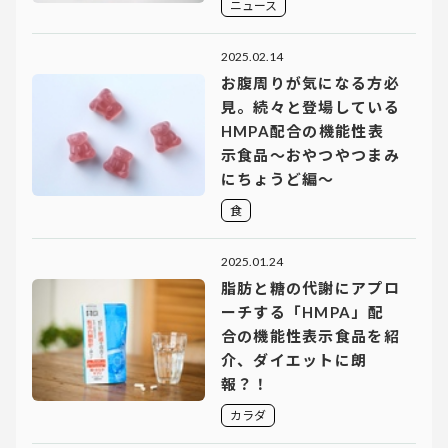
ニュース
2025.02.14
お腹周りが気になる方必
見。続々と登場している
HMPA配合の機能性表
示食品〜おやつやつまみ
にちょうど編〜
食
2025.01.24
脂肪と糖の代謝にアプロ
ーチする「HMPA」配
合の機能性表示食品を紹
介、ダイエットに朗
報？！
カラダ