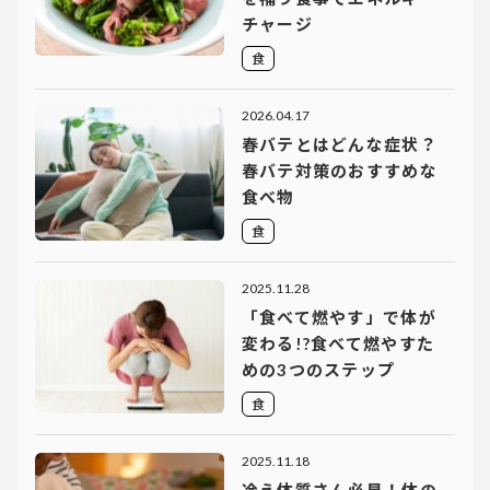
チャージ
食
2026.04.17
春バテとはどんな症状？
春バテ対策のおすすめな
食べ物
食
2025.11.28
「食べて燃やす」で体が
変わる!?食べて燃やすた
めの3つのステップ
食
2025.11.18
冷え体質さん必見！体の