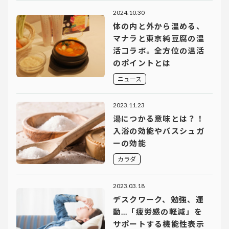
2024.10.30
体の内と外から温める、
マナラと東京純豆腐の温
活コラボ。全方位の温活
のポイントとは
ニュース
2023.11.23
湯につかる意味とは？！
入浴の効能やバスシュガ
ーの効能
カラダ
2023.03.18
デスクワーク、勉強、運
動…「疲労感の軽減」を
サポートする機能性表示