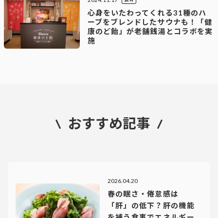
心身をいたわってくれる31種のハ
ーブをブレンドしたサウナも！「健
康のど飴」が老舗銭湯とコラボを実
施
おすすめ記事
2026.04.20
春の眠さ・倦怠感は
「肝」の低下？肝の機能
を補う食事でエネルギー