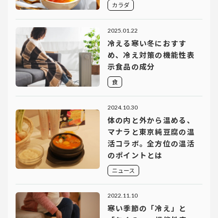
カラダ
2025.01.22
冷える寒い冬におすす
め、冷え対策の機能性表
示食品の成分
食
2024.10.30
体の内と外から温める、
マナラと東京純豆腐の温
活コラボ。全方位の温活
のポイントとは
ニュース
2022.11.10
寒い季節の「冷え」と