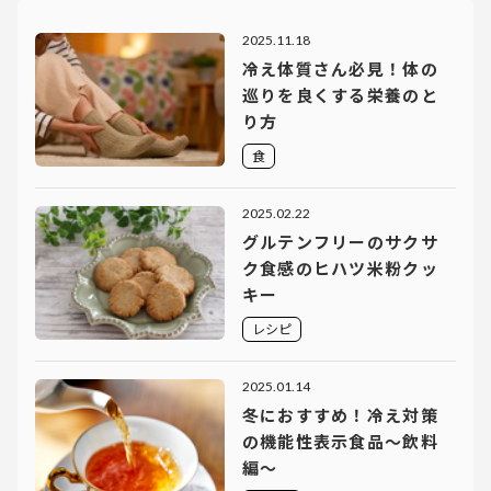
2025.11.18
冷え体質さん必見！体の
巡りを良くする栄養のと
り方
食
2025.02.22
グルテンフリーのサクサ
ク食感のヒハツ米粉クッ
キー
レシピ
2025.01.14
冬におすすめ！冷え対策
の機能性表示食品〜飲料
編〜