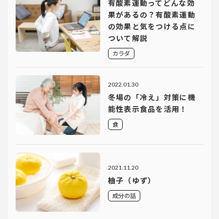
有酸素運動ってどんな効
果があるの？有酸素運動
の効果と気をつける点に
ついて解説
カラダ
2022.01.30
冬場の「冷え」対策に機
能性表示食品を活用！
食
2021.11.20
柚子（ゆず）
成分の話