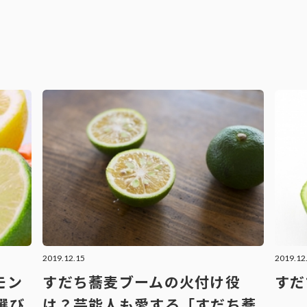
2019.12.15
2019.12
モン
すだち蕎麦ブームの火付け役
すだ
選び
は？芸能人も愛する「すだち蕎