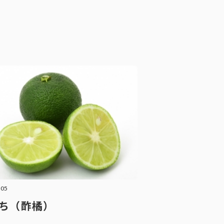
.05
ち（酢橘）