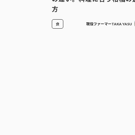
方
食
現役ファーマーTAKA YASU