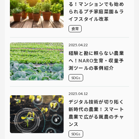
る！マンションでも始め
られるプチ家庭菜園＆ラ
イフスタイル改革
食育
2025.04.22
経験と勘に頼らない農業
へ！NARO生育・収量予
測ツールの事例紹介
SDGs
2025.04.12
デジタル技術が切り拓く
新時代の農業！スマート
農業で広がる就農のチャ
ンス
SDGs