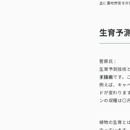
主に露地野菜を対
生育予
菅原氏：
生育予測技術
す技術
です。
例えば、キャ
ドが変わりま
ンの収穫は〇
植物の生育と