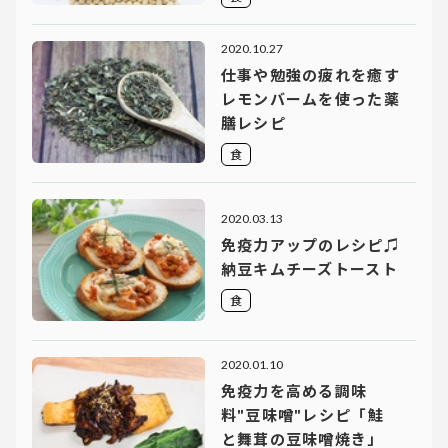
2020.10.27
仕事や勉強の疲れを癒す
レモンバームを使った薬
膳レシピ
食
2020.03.13
免疫力アップのレシピ♫
納豆キムチーズトースト
食
2020.01.10
免疫力を高める調味
料"豆味噌"レシピ「鮭
と舞茸の豆味噌焼き」