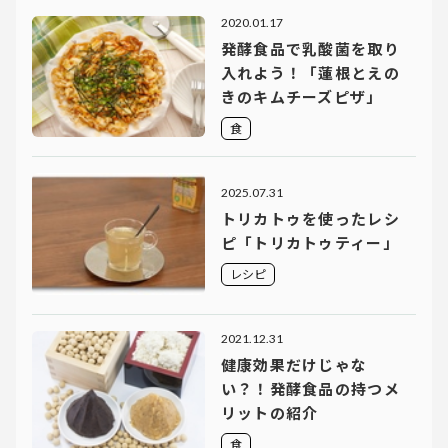
2020.01.17
発酵食品で乳酸菌を取り
入れよう！「蓮根とえの
きのキムチーズピザ」
食
2025.07.31
トリカトゥを使ったレシ
ピ「トリカトゥティー」
レシピ
2021.12.31
健康効果だけじゃな
い？！発酵食品の持つメ
リットの紹介
食