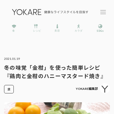
2021.01.19
冬の味覚「金柑」を使った簡単レシピ
『鶏肉と金柑のハニーマスタード焼き』
YOKARE編集部
食