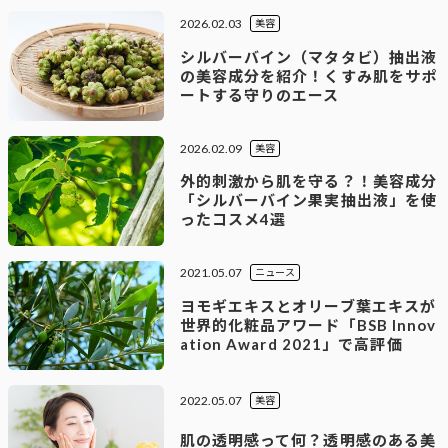
2026.02.03
美容
シルバーバイン（マタタビ）抽出液
の美容成分を紹介！くすみ肌をサポ
ートする守りのエース
2026.02.09
美容
外的刺激から肌を守る？！美容成分
「シルバーバイン果実抽出液」を使
ったコスメ4選
2021.05.07
ニュース
ヨモギエキスとオリーブ葉エキスが
世界的化粧品アワード「BSB Innov
ation Award 2021」で高評価
2022.05.07
美容
肌の透明感って何？透明感のある美