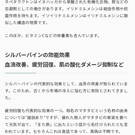
ネペタラクトンはイヌハッカから単離された有機化合物。蚊などの
忌避剤としての働きがあります。イリドミルメシンは殺虫作用や抗
菌作用を持ちます。イソイリドミルメシンはイリドミルメシンに類
似した構造の物質です。
このほか、ビタミンCなどの栄養素も含んでいます。
シルバーバインの効能効果
血流改善、疲労回復、肌の酸化ダメージ抑制など
シルバーバインの代表的な効果として、血流の改善が知られていま
す。このため、古くから冬場の冷えに悩む方に有効とされてきまし
た。
疲労回復も代表的な効果の一つ。和名のマタタビという名称の由来
については“諸説あり”ですが、疲れた旅人がマタタビの果実を食べ
て元気が出て、「また旅」に出たという話から名付けられたとも言
われています。もちろんこれは逸話であって、真偽は不明です。