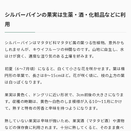
シルバーバインの果実は生薬・酒・化粧品などに利
用
シルバーバインはマタタビ科マタタビ属の葉つる性植物。意外かも
しれませんが、キウイフルーツの仲間なのです。山地に自生し、水
はけが良く、適度な湿り気のある土壌を好みます。
初夏（6～7月頃）になると、白くて小さな花を咲かせます。葉は楕
円形の単葉で、長さは8～15cmほど。花が咲く頃に、枝の上方の葉
は白っぽくなります。
果実は黄色く、ドングリに近い形状で、3cm前後の大きさになりま
す。収穫の時期は、黄色～白色のしま模様が入る10～11月にかけ
て。熟すと特有の芳香と辛味を持つようになります。
熟していない果実は辛味が強いため、果実酒（マタタビ酒）や漬物
などの保存食に利用されます。十分に熟してくると、そのまま食べ