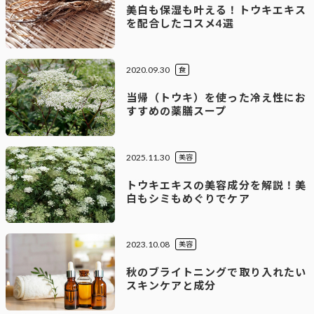
美白も保湿も叶える！トウキエキス
を配合したコスメ4選
2020.09.30
食
当帰（トウキ）を使った冷え性にお
すすめの薬膳スープ
2025.11.30
美容
トウキエキスの美容成分を解説！美
白もシミもめぐりでケア
2023.10.08
美容
秋のブライトニングで取り入れたい
スキンケアと成分