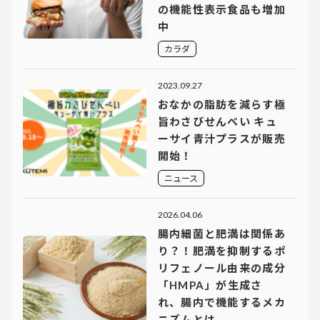
の機能性表示食品も増加
中
カラダ
2023.09.27
おなかの脂肪を減らす極
旨わさびせんべい キュ
ーサイ青汁プラスが販売
開始！
ニュース
2026.04.06
腸内細菌と肥満は関係あ
り？！肥満を抑制するポ
リフェノール由来の成分
「HMPA」が生成さ
れ、腸内で機能するメカ
ニズムとは