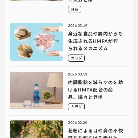
食育
2026.03.19
身近な食品や腸内からも
生成されるHMPAが作
られるメカニズム
カラダ
2026.03.13
内臓脂肪を減らすのを助
けるHMPA配合の商
品、続々と登場
カラダ
2026.02.20
花粉による目や鼻の不快