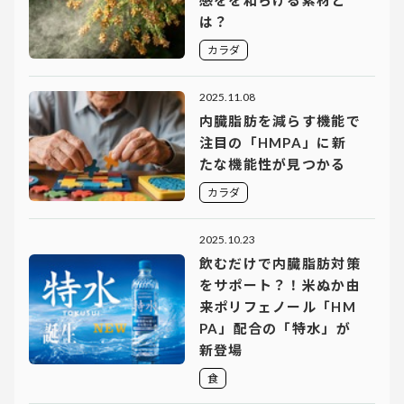
感をを和らげる素材と
は？
カラダ
2025.11.08
内臓脂肪を減らす機能で
注目の「HMPA」に新
たな機能性が見つかる
カラダ
2025.10.23
飲むだけで内臓脂肪対策
をサポート？！米ぬか由
来ポリフェノール「HM
PA」配合の「特水」が
新登場
食