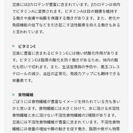
豆苗にはβカロテンが豊富に含まれています。βカロテンは体内
でビタミンAに変換されます。ビタミンAは目の健康を維持す
る働きや皮膚や粘膜を保護する働きがあります。また、老化や
免疫機能の低下などを引き起こす活性酸素を抑える働きもある
と言われています。
ビタミンE
豆苗に豊富に含まれるビタミンEには強い抗酸化作用がありま
す。ビタミンEは脂質の酸化を防ぐ働きがあるため、体内の酸
化も防いで切れます。また、生活習慣病の予防や、悪玉コレス
テロールの減少、血圧の正常化、免疫力アップにも期待できる
栄養素です。
食物繊維
ごぼうには食物繊維が豊富なイメージを持たれている方も多い
かと思います。食物繊維には大きく分けて、水に溶ける水溶性
食物繊維と水に溶けない不溶性食物繊維の2種類があります。
豆苗には不溶性食物繊維が豊富に含まれています。不溶性食物
繊維には便量の増加や腸の動きを促す働き、脂肪や発がん物質