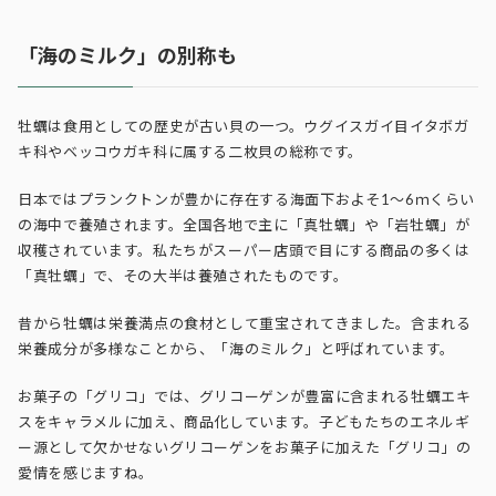
「海のミルク」の別称も
牡蠣は食用としての歴史が古い貝の一つ。ウグイスガイ目イタボガ
キ科やベッコウガキ科に属する二枚貝の総称です。
日本ではプランクトンが豊かに存在する海面下およそ1～6ｍくらい
の海中で養殖されます。全国各地で主に「真牡蠣」や「岩牡蠣」が
収穫されています。私たちがスーパー店頭で目にする商品の多くは
「真牡蠣」で、その大半は養殖されたものです。
昔から牡蠣は栄養満点の食材として重宝されてきました。含まれる
栄養成分が多様なことから、「海のミルク」と呼ばれています。
お菓子の「グリコ」では、グリコーゲンが豊富に含まれる牡蠣エキ
スをキャラメルに加え、商品化しています。子どもたちのエネルギ
ー源として欠かせないグリコーゲンをお菓子に加えた「グリコ」の
愛情を感じますね。