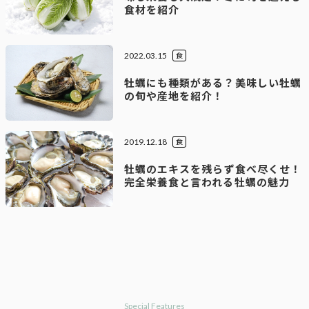
食材を紹介
2022.03.15
食
牡蠣にも種類がある？美味しい牡蠣
の旬や産地を紹介！
2019.12.18
食
牡蠣のエキスを残らず食べ尽くせ！
完全栄養食と言われる牡蠣の魅力
Special Features