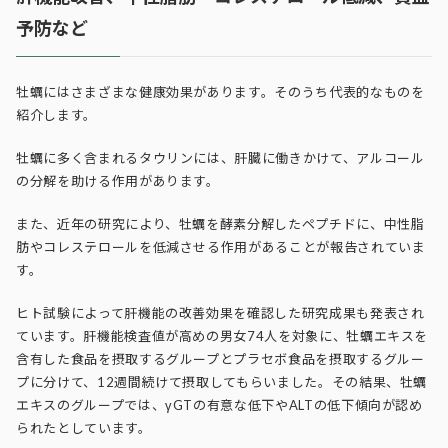
予防など
牡蠣にはさまざまな健康効果があります。そのうち代表的なものを
紹介します。
牡蠣に多く含まれるタウリンには、肝臓に働きかけて、アルコール
の分解を助ける作用があります。
また、近年の研究により、牡蠣を酵素分解したペプチドに、中性脂
肪やコレステロールを低減させる作用があることが報告されていま
す。
ヒト試験によって肝機能の改善効果を確認した研究成果も発表され
ています。肝機能検査値が高めの男女74人を対象に、牡蠣エキスを
含有した食品を摂取するグループとプラセボ食品を摂取するグルー
プに分けて、12週間続けて摂取してもらいました。その結果、牡蠣
エキスのグループでは、γGTの有意な低下やALTの低下傾向が認め
られたとしています。