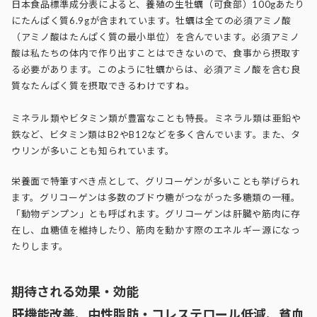
日本食品標準成分表によると、養殖の生牡蠣（可食部）100gあたり
にたんぱく質6.9gが含まれています。牡蠣は全ての必須アミノ酸
（アミノ酸はたんぱく質の最小単位）を含んでいます。必須アミノ
酸は私たちの体内で作り出すことはできないので、食事から摂取す
る必要があります。このように牡蠣からは、必須アミノ酸を含む良
質なたんぱく質を摂取できるわけですね。
ミネラル類やビタミン類が豊富なことも特長。ミネラル類は亜鉛や
鉄など、ビタミン類はB2やB12などを多く含んでいます。また、タ
ウリンが多いことも知られています。
栄養面で特筆すべき点として、グリコーゲンが多いことも挙げられ
ます。グリコーゲンは多数のブドウ糖がつながった多糖類の一種。
「動物デンプン」とも呼ばれます。グリコーゲンは肝臓や筋肉に存
在し、血糖値を維持したり、筋肉を動かす際のエネルギー源になっ
たりします。
期待される効果・効能
肝機能改善、中性脂肪・コレステロール低減、貧血