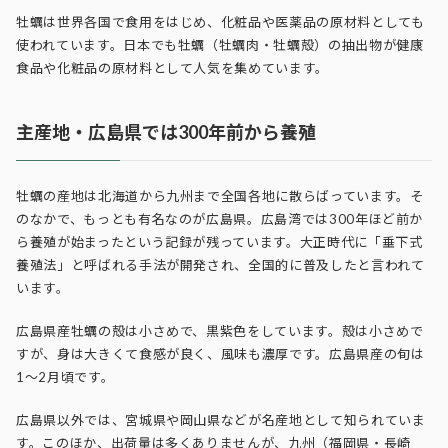
牡蠣は世界各国で食用をはじめ、化粧品や医薬品の原材料としても
使われています。日本でも牡蠣（牡蠣肉・牡蠣殻）の抽出物が健康
食品や化粧品の原材料として人気を集めています。
主産地・広島県では300年前から養殖
牡蠣の産地は北海道から九州まで全国各地に散らばっています。そ
のなかで、もっとも有名なのが広島県。広島湾では300年ほど前か
ら養殖が始まったという記録が残っています。大正時代に「垂下式
養殖法」と呼ばれる手法が開発され、全国的に普及したと言われて
います。
広島県産牡蠣の殻は小さめで、黒紫色をしています。殻は小さめで
すが、身は大きくて食感が良く、風味も濃厚です。広島県産の旬は
1～2月頃です。
広島県以外では、宮城県や岡山県などが名産地として知られていま
す。このほか、出荷量は多くありませんが、九州（福岡県・長崎