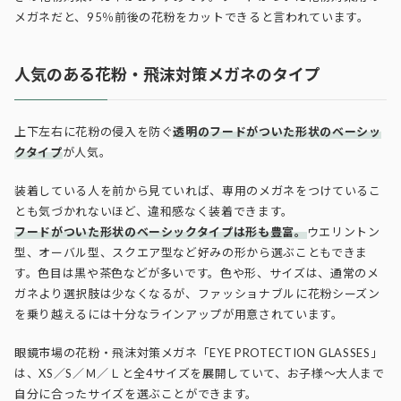
メガネだと、95％前後の花粉をカットできると言われています。
人気のある花粉・飛沫対策メガネのタイプ
上下左右に花粉の侵入を防ぐ
透明のフードがついた形状のベーシッ
クタイプ
が人気。
装着している人を前から見ていれば、専用のメガネをつけているこ
とも気づかれないほど、違和感なく装着できます。
フードがついた形状のベーシックタイプは形も豊富。
ウエリントン
型、オーバル型、スクエア型など好みの形から選ぶこともできま
す。色目は黒や茶色などが多いです。色や形、サイズは、通常のメ
ガネより選択肢は少なくなるが、ファッショナブルに花粉シーズン
を乗り越えるには十分なラインアップが用意されています。
眼鏡市場の花粉・飛沫対策メガネ「EYE PROTECTION GLASSES」
は、XS／S／Ｍ／Ｌと全4サイズを展開していて、お子様～大人まで
自分に合ったサイズを選ぶことができます。