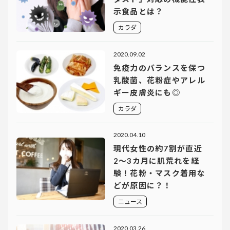
示食品とは？
カラダ
2020.09.02
免疫力のバランスを保つ
乳酸菌、花粉症やアレル
ギー皮膚炎にも◎
カラダ
2020.04.10
現代女性の約7割が直近
2～3カ月に肌荒れを経
験！花粉・マスク着用な
どが原因に？！
ニュース
2020.03.26