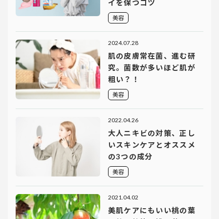
イを保つコツ
美容
2024.07.28
肌の皮膚常在菌、進む研
究。菌数が多いほど肌が
粗い？！
美容
2022.04.26
大人ニキビの対策、正し
いスキンケアとオススメ
の3つの成分
美容
2021.04.02
美肌ケアにもいい桃の葉