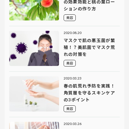
の効果効能と桃の葉ロー
ションの作り方
美容
2020.08.20
マスクで肌の悪玉菌が繁
殖！？美肌菌でマスク荒
れの対策を
美容
2020.03.23
春の肌荒れ予防を実践！
角質層を守るスキンケア
の3ポイント
美容
2020.03.26