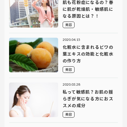
肌も花粉症になるの？春
に肌が乾燥肌・敏感肌に
なる原因とは？！
美容
2020.04.15
化粧水に含まれるビワの
葉エキスの効能と化粧水
の作り方
美容
2020.03.28
私って敏感肌？お肌の揺
らぎが気になる方におス
スメの成分
美容