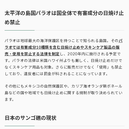
太平洋の島国パラオは国全体で有害成分の日焼け止
め禁止
パラオは地球最大の海洋保護区を持つことで知られる島国。その
パ
ラオでは有害成分10種類を含む日焼け止めやスキンケア製品の販
売・使用を禁止する法律を制定
し、2020年内に施行される予定で
す。パラオの法律は米国ハワイ州よりも厳しく、日焼け止めだけで
なくスキンケア用品も対象。さらに販売だけでなく「使用」も禁止
しており、違反者には罰金が科されることになっています。
その他にもメキシコの自然保護区や、カリブ海オランダ領ボネール
島などの国や地域でも日焼け止めに関する規制が取り決められてい
ます。
日本のサンゴ礁の現状