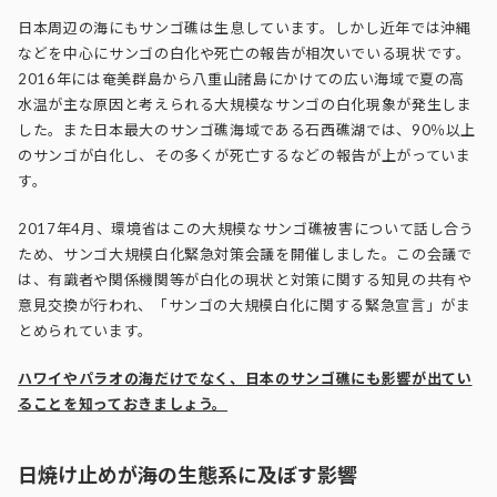
日本周辺の海にもサンゴ礁は生息しています。しかし近年では沖縄
などを中心にサンゴの白化や死亡の報告が相次いでいる現状です。
2016年には奄美群島から八重山諸島にかけての広い海域で夏の高
水温が主な原因と考えられる大規模なサンゴの白化現象が発生しま
した。また日本最大のサンゴ礁海域である石西礁湖では、90％以上
のサンゴが白化し、その多くが死亡するなどの報告が上がっていま
す。
2017年4月、環境省はこの大規模なサンゴ礁被害について話し合う
ため、サンゴ大規模白化緊急対策会議を開催しました。この会議で
は、有識者や関係機関等が白化の現状と対策に関する知見の共有や
意見交換が行われ、「サンゴの大規模白化に関する緊急宣言」がま
とめられています。
ハワイやパラオの海だけでなく、日本のサンゴ礁にも影響が出てい
ることを知っておきましょう。
日焼け止めが海の生態系に及ぼす影響