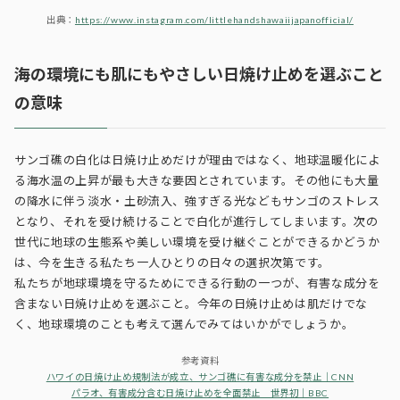
出典：
https://www.instagram.com/littlehandshawaiijapanofficial/
海の環境にも肌にもやさしい日焼け止めを選ぶこと
の意味
サンゴ礁の白化は日焼け止めだけが理由ではなく、地球温暖化によ
る海水温の上昇が最も大きな要因とされています。その他にも大量
の降水に伴う淡水・土砂流入、強すぎる光などもサンゴのストレス
となり、それを受け続けることで白化が進行してしまいます。次の
世代に地球の生態系や美しい環境を受け継ぐことができるかどうか
は、今を生きる私たち一人ひとりの日々の選択次第です。
私たちが地球環境を守るためにできる行動の一つが、有害な成分を
含まない日焼け止めを選ぶこと。今年の日焼け止めは肌だけでな
く、地球環境のことも考えて選んでみてはいかがでしょうか。
参考資料
ハワイの日焼け止め規制法が成立、サンゴ礁に有害な成分を禁止｜CNN
パラオ、有害成分含む日焼け止めを全面禁止 世界初｜BBC