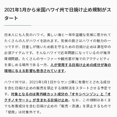
2021年1月から米国ハワイ州で日焼け止め規制がス
タート
日本人にも人気のハワイ。美しい海と一年中温暖な気候に惹かれて
たくさんの人がハワイを訪れます。気候の良さはハワイの魅力の一
つですが、日差しが強いため肌を守るための日焼け止めは滞在中の
必須アイテムです。そんなハワイで近年問題になっているのが海洋
環境問題。たくさんのサーファーや観光客が海でのアクティビティ
を楽しめる場所である一方、
人が使用する日焼け止めの成分が海の
環境に与える影響も懸念されています
。
ハワイ州では、2021年1月1日からサンゴ礁に有害だとされる成分
を含む日焼け止めの販売を禁止する規制法をスタートさせる予定で
す。
対象となるのは紫外線カット成分の「オキシベンゾン」と「オ
クチノキサート」が含まれる日焼け止め
。なお、この規制はあくま
でも有害成分を含む日焼け止めの「販売・流通」を禁止するもので
「使用」は対象外です。