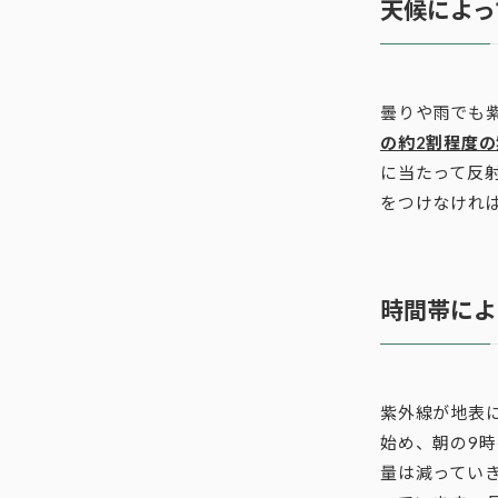
天候によっ
曇りや雨でも
の約2割程度
に当たって反
をつけなけれ
時間帯によ
紫外線が地表
始め、朝の9
量は減ってい