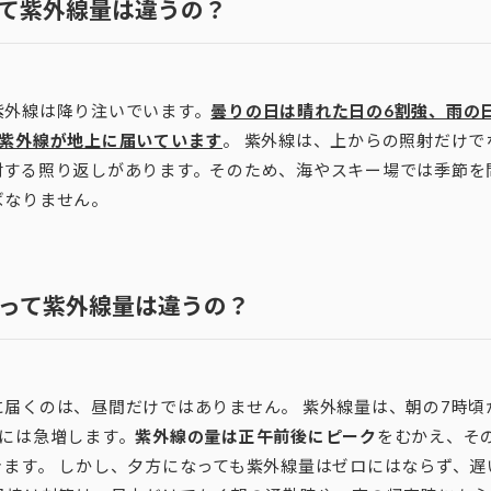
て紫外線量は違うの？
紫外線は降り注いでいます。
曇りの日は晴れた日の6割強、雨の
の紫外線が地上に届いています
。 紫外線は、上からの照射だけで
射する照り返しがあります。そのため、海やスキー場では季節を
ばなりません。
って紫外線量は違うの？
に届くのは、昼間だけではありません。 紫外線量は、朝の7時頃
時には急増します。
紫外線の量は
正午前後にピーク
をむかえ、そ
きます。 しかし、夕方になっても紫外線量はゼロにはならず、遅