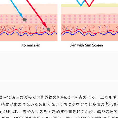
20～400nmの波長で
全紫外線の90％以上
を占めます。 エネルギ
る感覚があまりないため知らないうちにジワジワと皮膚の老化を
外線と呼ばれ、雲やガラスを突き通す性質を持つため、曇りの日