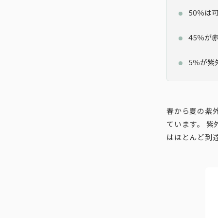
50％は
45％が
5％が紫
春から夏の紫外
ています。 紫外
はほとんど到達