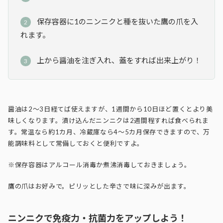
保存容器に1のニンニクと種を抜いた鷹の爪を入
れます。
上から醤油を注ぎ入れ、蓋をすれば出来上がり！
醤油は2～3日経てば使えますが、1週間から10日ほど置くとより美
味しくなります。漬け込んだニンニクは2週間程すれば食べられま
す。常温なら約1カ月、冷蔵庫なら4～5カ月保存できますので、万
能調味料として常備しておくと便利ですよ。
※保存容器はアルコール消毒か煮沸消毒しておきましょう。
鷹の爪はお好みで。ピリッとした辛さで味に深みが出ます。
ニンニクで免疫力・抗菌力をアップしよう！