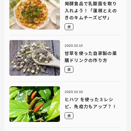
発酵食品で乳酸菌を取り
入れよう！「蓮根とえの
きのキムチーズピザ」
食
2020.10.13
甘草を使った自家製の薬
膳ドリンクの作り方
食
2020.10.10
ヒハツ を使った３レシ
ピ、免疫力もアップ？！
食