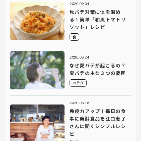
2020.09.04
秋バテ対策に体を温め
る！簡単「和風トマトリ
ゾット」レシピ
食
2020.08.24
なぜ夏バテが起こるの？
夏バテの主な３つの要因
カラダ
2020.08.18
免疫力アップ！毎日の食
事に発酵食品を江口恵子
さんに聞くシンプルレシ
ピ