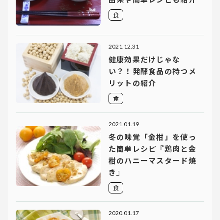
食
2021.12.31
健康効果だけじゃな
い？！発酵食品の持つメ
リットの紹介
食
2021.01.19
冬の味覚「金柑」を使っ
た簡単レシピ『鶏肉と金
柑のハニーマスタード焼
き』
食
2020.01.17