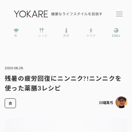
2020.08.28
残暑の疲労回復にニンニク?!ニンニクを
使った薬膳3レシピ
川端真弓
食