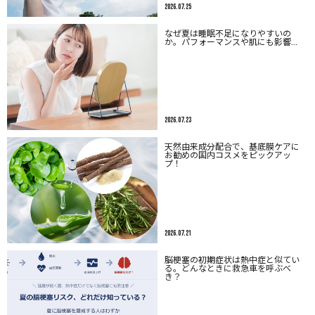
2026.07.25
なぜ夏は睡眠不足になりやすいの
か。パフォーマンスや肌にも影響…
2026.07.23
天然由来成分配合で、基底膜ケアに
お勧めの国内コスメをピックアッ
プ！
2026.07.21
脳梗塞の初期症状は熱中症と似てい
る。どんなときに救急車を呼ぶべ
き？