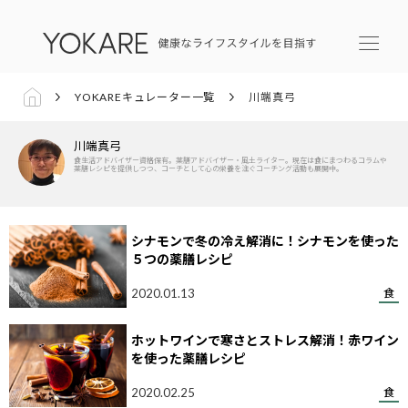
YOKAREキュレーター一覧
川端真弓
川端真弓
食生活アドバイザー資格保有。薬膳アドバイザー・風土ライター。現在は食にまつわるコラムや
薬膳レシピを提供しつつ、コーチとして心の栄養を注ぐコーチング活動も展開中。
シナモンで冬の冷え解消に！シナモンを使った
５つの薬膳レシピ
2020.01.13
食
ホットワインで寒さとストレス解消！赤ワイン
を使った薬膳レシピ
2020.02.25
食