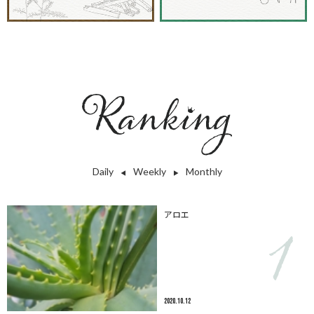
Daily
Weekly
Monthly
◀︎
▶︎
アロエ
2020.10.12