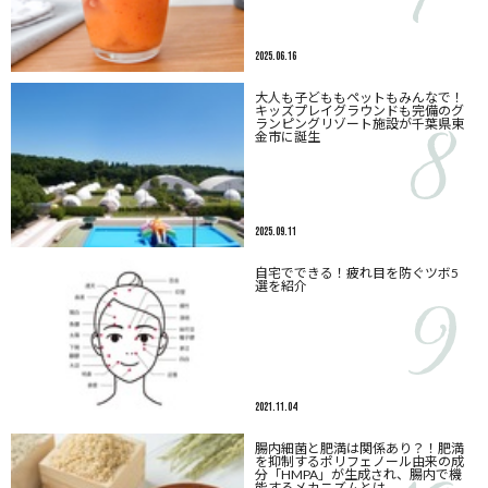
2025.06.16
大人も子どももペットもみんなで！
キッズプレイグラウンドも完備のグ
ランピングリゾート施設が千葉県東
⾦市に誕生
2025.09.11
自宅でできる！疲れ目を防ぐツボ5
選を紹介
2021.11.04
腸内細菌と肥満は関係あり？！肥満
を抑制するポリフェノール由来の成
分「HMPA」が生成され、腸内で機
能するメカニズムとは