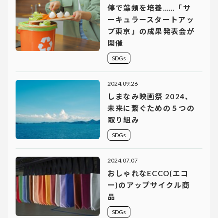
停で藻類を培養……「サ
ーキュラースタートアッ
プ東京」の成果発表会が
開催
SDGs
2024.09.26
しまなみ映画祭 2024、
未来に繋ぐための５つの
取り組み
SDGs
2024.07.07
おしゃれなECCO(エコ
ー)のアップサイクル商
品
SDGs