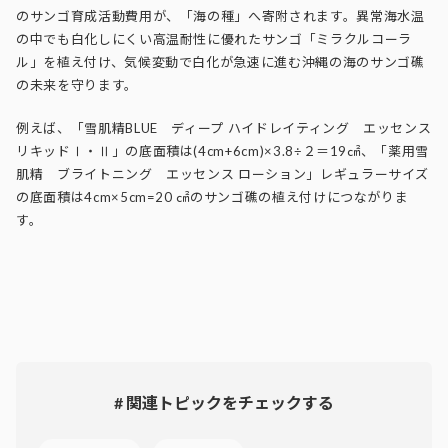
のサンゴ育成活動費用が、「海の種」へ寄附されます。異常海水温
の中でも白化しにくい高温耐性に優れたサンゴ「ミラクルコーラ
ル」を植え付け、気候変動で白化が急速に進む沖縄の海のサンゴ礁
の未来を守ります。
例えば、「雪肌精BLUE ディープ ハイドレイティング エッセンス
リキッドⅠ・Ⅱ」の底面積は(4cm+6cm)×3.8÷２＝19㎠、「薬用雪
肌精 ブライトニング エッセンス ローション」レギュラーサイズ
の底面積は4cm×5cm=20 ㎠のサンゴ礁の植え付けにつながりま
す。
# 関連トピックをチェックする