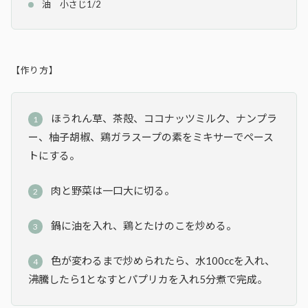
油 小さじ1/2
【作り方】
ほうれん草、茶殻、ココナッツミルク、ナンプラ
ー、柚子胡椒、鶏ガラスープの素をミキサーでペース
トにする。
肉と野菜は一口大に切る。
鍋に油を入れ、鶏とたけのこを炒める。
色が変わるまで炒められたら、水100ccを入れ、
沸騰したら1となすとパプリカを入れ5分煮で完成。