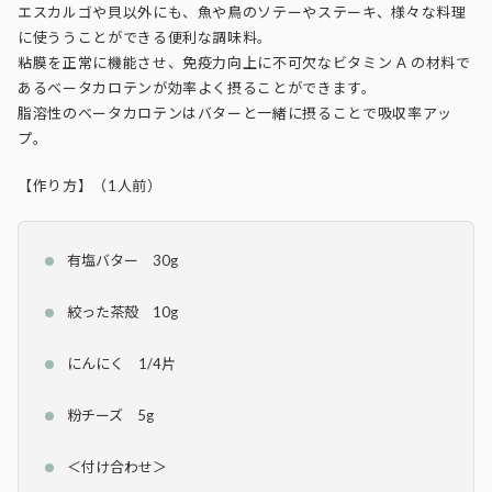
エスカルゴや貝以外にも、魚や鳥のソテーやステーキ、様々な料理
に使ううことができる便利な調味料。
粘膜を正常に機能させ、免疫力向上に不可欠なビタミン A の材料で
あるベータカロテンが効率よく摂ることができます。
脂溶性のベータカロテンはバターと一緒に摂ることで吸収率アッ
プ。
【作り方】（1人前）
有塩バター 30g
絞った茶殻 10g
にんにく 1/4片
粉チーズ 5g
＜付け合わせ＞