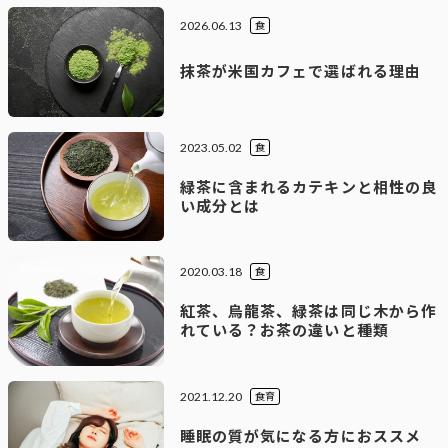
2026.06.13
食
抹茶が米国カフェで選ばれる理由
2023.05.02
食
緑茶に含まれるカテキンと相性の良
い成分とは
2020.03.18
食
紅茶、烏龍茶、緑茶は同じ木から作
れている？お茶の違いと種類
2021.12.20
食育
睡眠の質が気になる方におススメ