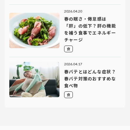
2026.04.20
春の眠さ・倦怠感は
「肝」の低下？肝の機能
を補う食事でエネルギー
チャージ
食
2026.04.17
春バテとはどんな症状？
春バテ対策のおすすめな
食べ物
食