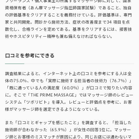
フリーランス・個人事業主の所属するマッサージ師に対して、国家
資格保有者（あん摩マッサージ指圧師国家試験）であること、独自
の評価基準をクリアすることを義務付けている。評価基準は、専門
家と共同開発。問診から施術方法、症状の改善度まで34 項目を点
数化し、合格ラインを定めてある。基準をクリアするには、接客技
術やホスピタリティー精神も兼ね備えなければならない。
口コミを参考にできる
調査結果によると、インターネット上の口コミを参考にする人は全
体の75.0％、中でも「実際に施術する担当者の技術力（76.7％）」
「既に通っている人の満足度（60.0％）」が口コミで知りたい内容
に。そこで「THE PRIME MASSAGE」ではマッサージ師のレビュー
システム「ツボリビト」を導入。レビューと評価点を参考に、お客
様がマッサージ師を選定できるようになっている。
また「口コミとギャップを感じたこと」を調査すると、「担当した
施術師が合わなかった（65.9％）」が女性の回答1位に。マッサー
ジ師とお客様のミスマッチが原因により、同じお店には通わないマ