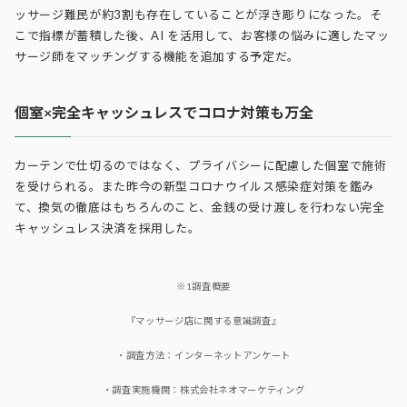
ッサージ難民が約3割も存在していることが浮き彫りになった。そ
こで指標が蓄積した後、AI を活用して、お客様の悩みに適したマッ
サージ師をマッチングする機能を追加する予定だ。
個室×完全キャッシュレスでコロナ対策も万全
カーテンで仕切るのではなく、プライバシーに配慮した個室で施術
を受けられる。また昨今の新型コロナウイルス感染症対策を鑑み
て、換気の徹底はもちろんのこと、金銭の受け渡しを行わない完全
キャッシュレス決済を採用した。
※1調査概要
『マッサージ店に関する意識調査』
・調査方法：インターネットアンケート
・調査実施機関：株式会社ネオマーケティング