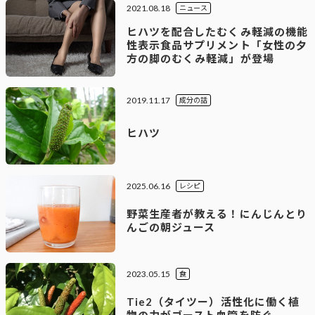
2021.08.18
ニュース
ヒハツを配合したむくみ軽減の機能
性表示食品サプリメント「女性の夕
方の脚のむくみ軽減」が登場
2019.11.17
成分の話
ヒハツ
2025.06.16
レシピ
野菜生産者が教える！にんじんとり
んごの朝ジュース
2023.05.15
食
Tie2（タイツー）活性化に働く植
物の力がゴースト血管を防ぐ