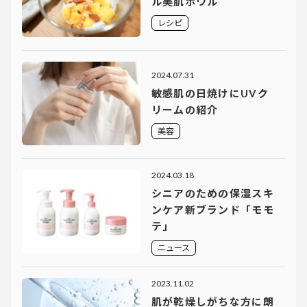
ル美肌ボウル
レシピ
2024.07.31
敏感肌の⽇焼けにUVク
リームの紹介
美容
2024.03.18
シニアのための保湿スキ
ンケア新ブランド「モモ
テ」
ニュース
2023.11.02
肌が乾燥しがちな方に朗