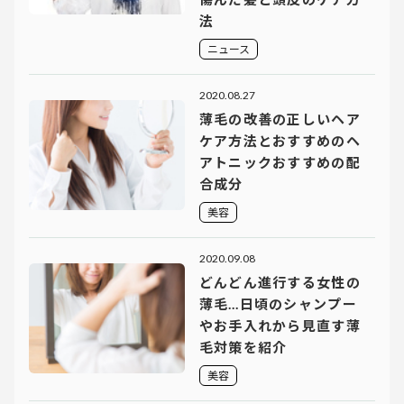
法
ニュース
2020.08.27
薄毛の改善の正しいヘア
ケア方法とおすすめのヘ
アトニックおすすめの配
合成分
美容
2020.09.08
どんどん進行する女性の
薄毛…日頃のシャンプー
やお手入れから見直す薄
毛対策を紹介
美容