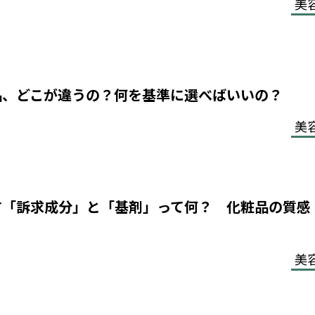
美
品、どこが違うの？何を基準に選べばいいの？
美
す「訴求成分」と「基剤」って何？ 化粧品の質感
？
美