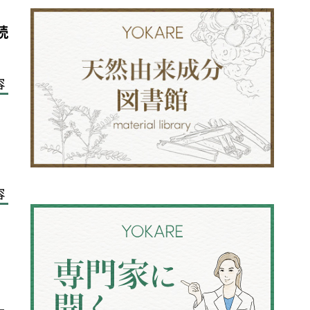
読
容
容