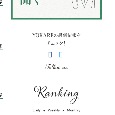
容
容
容
Daily
Weekly
Monthly
◀︎
▶︎