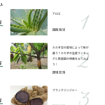
い
アロエ
容
2020.10.12
カカオ豆の産地によって味が
違う？カカオの生産ランキン
グと原産国の特徴をみてみよ
容
う！
2019.12.15
ブラックジンジャー
容