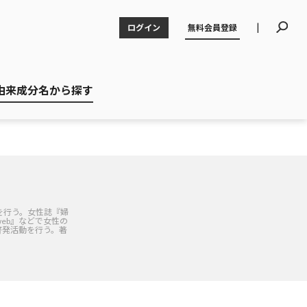
|
ログイン
無料会員登録
由来成分名から探す
を行う。女性誌『婦
 web』などで女性の
啓発活動を行う。著