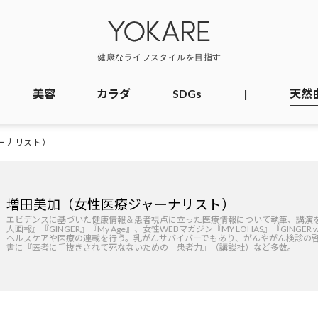
美容
カラダ
SDGs
|
天然
ーナリスト）
増田美加（女性医療ジャーナリスト）
エビデンスに基づいた健康情報＆患者視点に立った医療情報について執筆、講演
人画報』『GINGER』『My Age』、女性WEBマガジン『MY LOHAS』『GINGER
ヘルスケアや医療の連載を行う。乳がんサバイバーでもあり、がんやがん検診の
書に『医者に手抜きされて死なないための 患者力』（講談社）など多数。