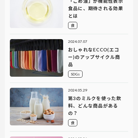
「こめ油」が機能性表示
食品に、期待される効果
とは
食
2024.07.07
おしゃれなECCO(エコ
ー)のアップサイクル商
品
SDGs
2024.05.29
第3のミルクを使った飲
料、どんな商品がある
の？
食