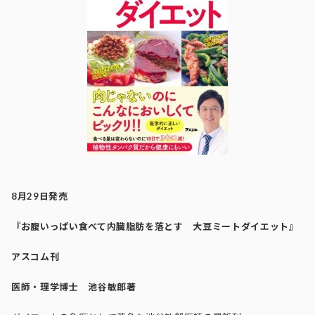
8
月
29
日発売
『
お腹いっぱい食べて内臓脂肪を落とす 大豆ミートダイエット
』
アスコム刊
医師・理学博士 池谷敏郎著