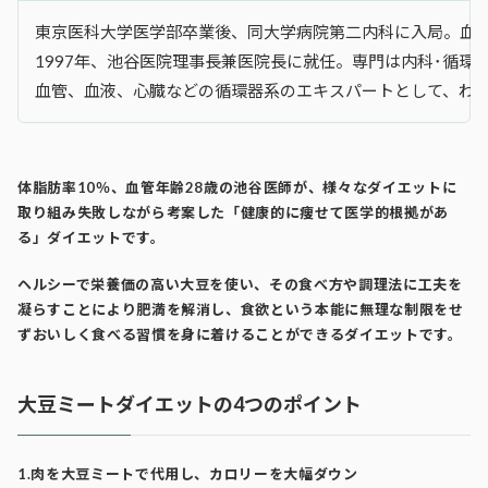
東京医科大学医学部卒業後、同大学病院第二内科に入局。血
1997年、池谷医院理事長兼医院長に就任。専門は内科･循環
血管、血液、心臓などの循環器系のエキスパートとして、わ
体脂肪率
10
％、血管年齢
28
歳の池谷医師が、様々なダイエットに
取り組み失敗しながら考案した「健康的に痩せて医学的根拠があ
る」ダイエットです。
ヘルシーで栄養価の高い大豆を使い、その食べ方や調理法に工夫を
凝らすことにより肥満を解消し、食欲という本能に無理な制限をせ
ずおいしく食べる習慣を身に着けることができるダイエットです。
大豆ミートダイエットの4つのポイント
1.肉を大豆ミートで代用し、カロリーを大幅ダウン