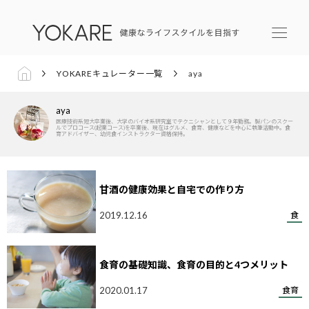
YOKAREキュレーター一覧
aya
aya
医療技術系短大卒業後、大学のバイオ系研究室でテクニシャンとして９年勤務。製パンのスクー
ルでプロコース(起業コース)を卒業後、現在はグルメ、食育、健康などを中心に執筆活動中。食
育アドバイザー、幼児食インストラクター資格保持。
甘酒の健康効果と自宅での作り方
2019.12.16
食
食育の基礎知識、食育の目的と4つメリット
2020.01.17
食育