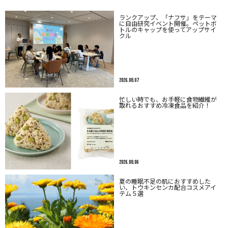
ランクアップ、「ナフサ」をテーマ
に自由研究イベント開催。ペットボ
トルのキャップを使ってアップサイ
クル
2026.08.07
忙しい時でも、お手軽に食物繊維が
取れるおすすめ冷凍食品を紹介！
2026.08.06
夏の睡眠不足の肌におすすめした
い、トウキンセンカ配合コスメアイ
テム５選