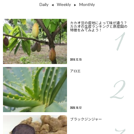
Daily
Weekly
Monthly
◀︎
▶︎
カカオ豆の産地によって味が違う？
カカオの生産ランキングと原産国の
特徴をみてみよう！
2019.12.15
アロエ
2020.10.12
ブラックジンジャー