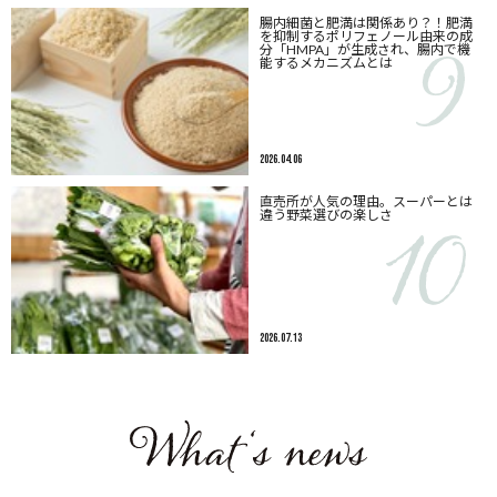
腸内細菌と肥満は関係あり？！肥満
を抑制するポリフェノール由来の成
分「HMPA」が生成され、腸内で機
能するメカニズムとは
2026.04.06
直売所が人気の理由。スーパーとは
違う野菜選びの楽しさ
2026.07.13